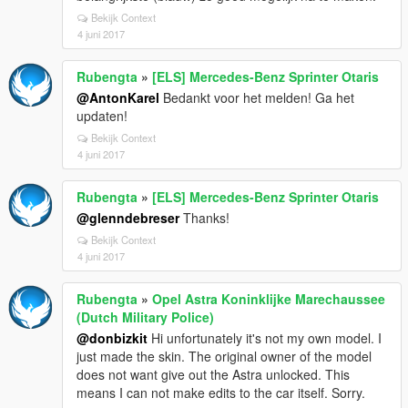
Bekijk Context
4 juni 2017
Rubengta
»
[ELS] Mercedes-Benz Sprinter Otaris
@AntonKarel
Bedankt voor het melden! Ga het
updaten!
Bekijk Context
4 juni 2017
Rubengta
»
[ELS] Mercedes-Benz Sprinter Otaris
@glenndebreser
Thanks!
Bekijk Context
4 juni 2017
Rubengta
»
Opel Astra Koninklijke Marechaussee
(Dutch Military Police)
@donbizkit
Hi unfortunately it's not my own model. I
just made the skin. The original owner of the model
does not want give out the Astra unlocked. This
means I can not make edits to the car itself. Sorry.