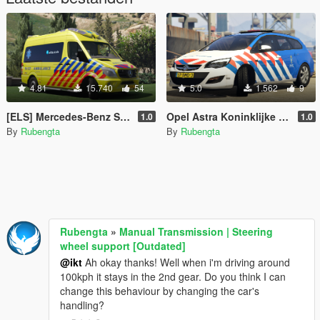
4.81
15.740
54
5.0
1.562
9
[ELS] Mercedes-Benz Sprinter Otaris
Opel Astra Koninklijke Marechaussee (Dutch Military Police)
1.0
1.0
By
Rubengta
By
Rubengta
Rubengta
»
Manual Transmission | Steering
wheel support [Outdated]
@ikt
Ah okay thanks! Well when i'm driving around
100kph it stays in the 2nd gear. Do you think I can
change this behaviour by changing the car's
handling?