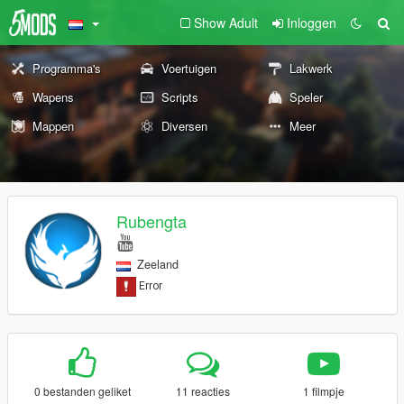
Show Adult
Inloggen
Programma's
Voertuigen
Lakwerk
Wapens
Scripts
Speler
Mappen
Diversen
Meer
Rubengta
Zeeland
0 bestanden geliket
11 reacties
1 filmpje