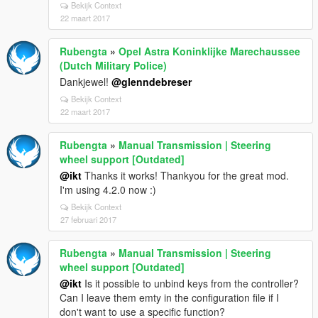
Bekijk Context
22 maart 2017
Rubengta
»
Opel Astra Koninklijke Marechaussee
(Dutch Military Police)
Dankjewel!
@glenndebreser
Bekijk Context
22 maart 2017
Rubengta
»
Manual Transmission | Steering
wheel support [Outdated]
@ikt
Thanks it works! Thankyou for the great mod.
I'm using 4.2.0 now :)
Bekijk Context
27 februari 2017
Rubengta
»
Manual Transmission | Steering
wheel support [Outdated]
@ikt
Is it possible to unbind keys from the controller?
Can I leave them emty in the configuration file if I
don't want to use a specific function?