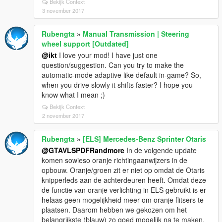
Bekijk Context
3 november 2017
Rubengta
»
Manual Transmission | Steering
wheel support [Outdated]
@ikt
I love your mod! I have just one
question/suggestion. Can you try to make the
automatic-mode adaptive like default in-game? So,
when you drive slowly it shifts faster? I hope you
know what I mean ;)
Bekijk Context
2 november 2017
Rubengta
»
[ELS] Mercedes-Benz Sprinter Otaris
@GTAVLSPDFRandmore
In de volgende update
komen sowieso oranje richtingaanwijzers in de
opbouw. Oranje/groen zit er niet op omdat de Otaris
knipperleds aan de achterdeuren heeft. Omdat deze
de functie van oranje verlichting in ELS gebruikt is er
helaas geen mogelijkheid meer om oranje flitsers te
plaatsen. Daarom hebben we gekozen om het
belangrijkste (blauw) zo goed mogelijk na te maken.