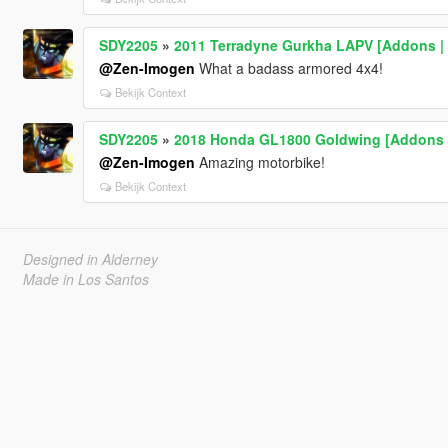
SDY2205
»
2011 Terradyne Gurkha LAPV [Addons |
@Zen-Imogen
What a badass armored 4x4!
Bekijk Context
SDY2205
»
2018 Honda GL1800 Goldwing [Addons |
@Zen-Imogen
Amazing motorbike!
Bekijk Context
Designed in Alderney
Made in Los Santos