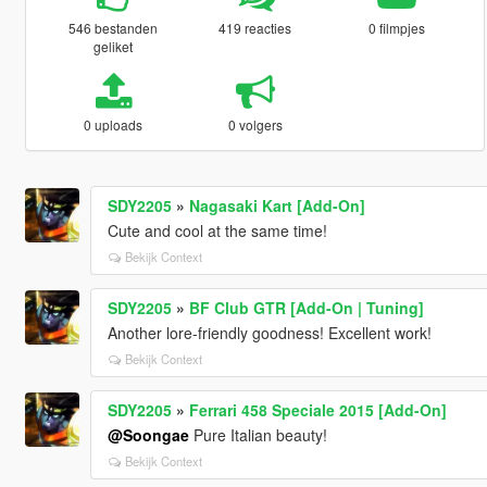
546 bestanden
419 reacties
0 filmpjes
geliket
0 uploads
0 volgers
SDY2205
»
Nagasaki Kart [Add-On]
Cute and cool at the same time!
Bekijk Context
SDY2205
»
BF Club GTR [Add-On | Tuning]
Another lore-friendly goodness! Excellent work!
Bekijk Context
SDY2205
»
Ferrari 458 Speciale 2015 [Add-On]
@Soongae
Pure Italian beauty!
Bekijk Context