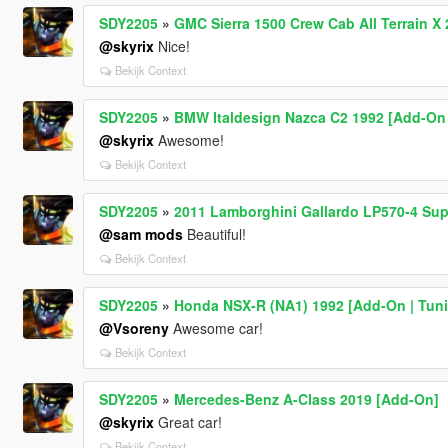
SDY2205
»
GMC Sierra 1500 Crew Cab All Terrain X
@skyrix
Nice!
Bekijk Context
SDY2205
»
BMW Italdesign Nazca C2 1992 [Add-On /
@skyrix
Awesome!
Bekijk Context
SDY2205
»
2011 Lamborghini Gallardo LP570-4 Sup
@sam mods
Beautiful!
Bekijk Context
SDY2205
»
Honda NSX-R (NA1) 1992 [Add-On | Tuni
@Vsoreny
Awesome car!
Bekijk Context
SDY2205
»
Mercedes-Benz A-Class 2019 [Add-On]
@skyrix
Great car!
Bekijk Context