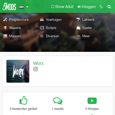
Show Adult
Inloggen
Programma's
Voertuigen
Lakwerk
Wapens
Scripts
Speler
Mappen
Diversen
Meer
Worx
0 bestanden geliket
1 reactie
0 filmpjes