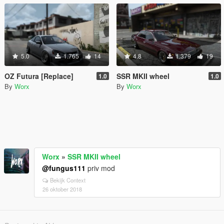
5.0
1.765
14
4.8
1.379
19
OZ Futura [Replace]
SSR MKII wheel
1.0
1.0
By
Worx
By
Worx
Worx
»
SSR MKII wheel
@fungus111
priv mod
Bekijk Context
26 oktober 2018