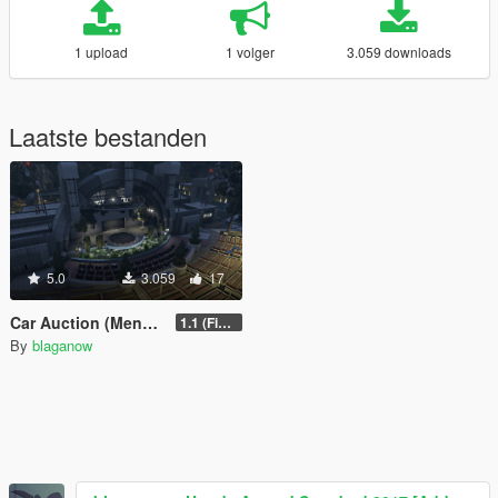
1 upload
1 volger
3.059 downloads
Laatste bestanden
5.0
3.059
17
Car Auction (Menyoo, FiveM Ready)
1.1 (FiveM Fix)
By
blaganow