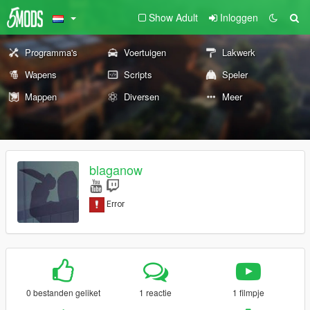
Show Adult
Inloggen
Programma's
Voertuigen
Lakwerk
Wapens
Scripts
Speler
Mappen
Diversen
Meer
blaganow
0 bestanden geliket
1 reactie
1 filmpje