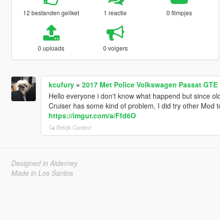
12 bestanden geliket
1 reactie
0 filmpjes
0 uploads
0 volgers
kcufury
»
2017 Met Police Volkswagen Passat GTE 
Hello everyone i don't know what happend but since ol
Cruiser has some kind of problem, I did try other Mod 
https://imgur.com/a/Ffd6O
Bekijk Context
Designed in Alderney
Made in Los Santos