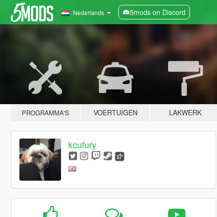
5mods on Discord
Nederlands
VOERTUIGEN
LAKWERK
PROGRAMMA'S
kcufury