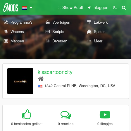
Show Adult
Inloggen
Programma's
Voertuigen
Lakwerk
Wapens
Scripts
Speler
Mappen
Diversen
Meer
kisscartooncity
1842 Central Pl NE, Washington, DC, USA
0 bestanden geliket
0 reacties
0 filmpjes