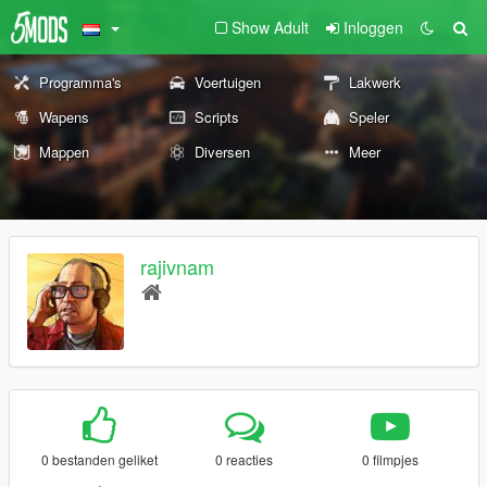
Show Adult
Inloggen
Programma's
Voertuigen
Lakwerk
Wapens
Scripts
Speler
Mappen
Diversen
Meer
rajivnam
0 bestanden geliket
0 reacties
0 filmpjes