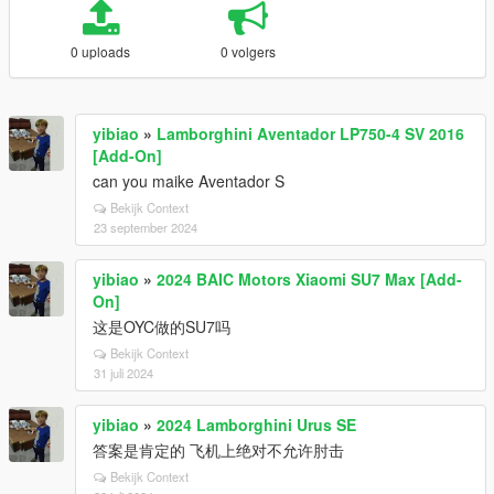
0 uploads
0 volgers
yibiao
»
Lamborghini Aventador LP750-4 SV 2016
[Add-On]
can you maike Aventador S
Bekijk Context
23 september 2024
yibiao
»
2024 BAIC Motors Xiaomi SU7 Max [Add-
On]
这是OYC做的SU7吗
Bekijk Context
31 juli 2024
yibiao
»
2024 Lamborghini Urus SE
答案是肯定的 飞机上绝对不允许肘击
Bekijk Context