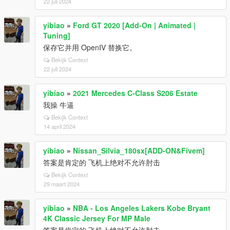
22 juli 2024
yibiao
»
Ford GT 2020 [Add-On | Animated |
Tuning]
保存它并用 OpenIV 替换它。
Bekijk Context
22 juli 2024
yibiao
»
2021 Mercedes C-Class S206 Estate
我操 牛逼
Bekijk Context
14 april 2024
yibiao
»
Nissan_Silvia_180sx[ADD-ON&Fivem]
答案是肯定的 飞机上绝对不允许肘击
Bekijk Context
29 maart 2024
yibiao
»
NBA - Los Angeles Lakers Kobe Bryant
4K Classic Jersey For MP Male