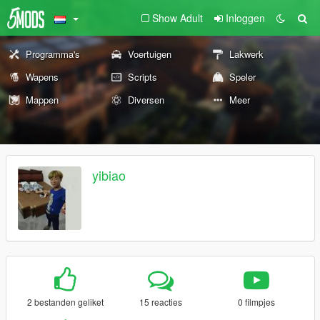
Show Adult
Inloggen
Programma's
Voertuigen
Lakwerk
Wapens
Scripts
Speler
Mappen
Diversen
Meer
yibiao
2 bestanden geliket
15 reacties
0 filmpjes