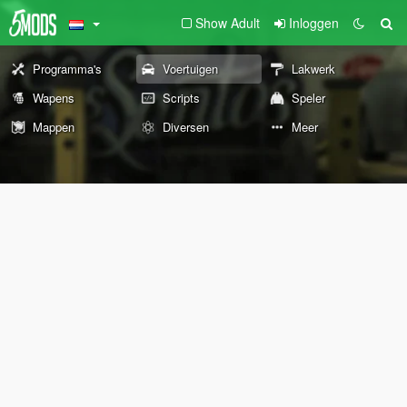
Show Adult
Inloggen
Programma's
Voertuigen
Lakwerk
Wapens
Scripts
Speler
Mappen
Diversen
Meer