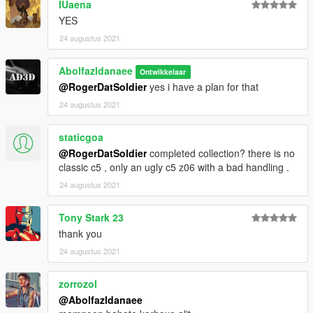
IUaena
YES
Visit my Discord for information on new cars >>
24 augustus 2021
Abolfazldanaee
Ontwikkelaar
@RogerDatSoldier
yes i have a plan for that
24 augustus 2021
staticgoa
@RogerDatSoldier
completed collection? there is no
classic c5 , only an ugly c5 z06 with a bad handling .
24 augustus 2021
Tony Stark 23
thank you
24 augustus 2021
zorrozol
@Abolfazldanaee