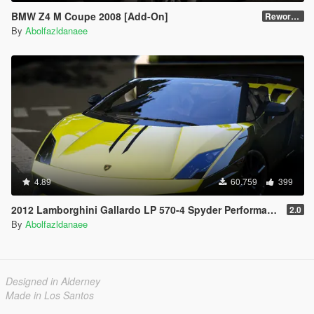
BMW Z4 M Coupe 2008 [Add-On]
Reworked 1.0
By
Abolfazldanaee
4.89
60.759
399
2012 Lamborghini Gallardo LP 570-4 Spyder Performante [Add-On | Tuning]
2.0
By
Abolfazldanaee
Designed in Alderney
Made in Los Santos