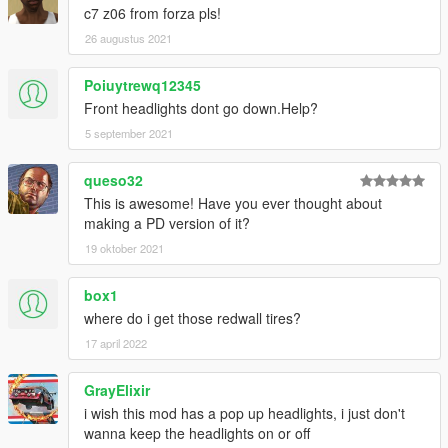
c7 z06 from forza pls!
26 augustus 2021
Poiuytrewq12345
Front headlights dont go down.Help?
5 september 2021
queso32
This is awesome! Have you ever thought about
making a PD version of it?
19 oktober 2021
box1
where do i get those redwall tires?
17 april 2022
GrayElixir
i wish this mod has a pop up headlights, i just don't
wanna keep the headlights on or off