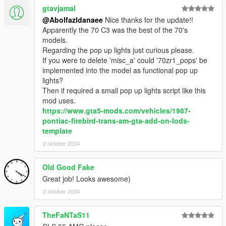
gtavjamal
@Abolfazldanaee
Nice thanks for the update!!
Apparently the 70 C3 was the best of the 70's
models.
Regarding the pop up lights just curious please.
If you were to delete 'misc_a' could '70zr1_pops' be
implemented into the model as functional pop up
lights?
Then if required a small pop up lights script like this
mod uses.
https://www.gta5-mods.com/vehicles/1987-
pontiac-firebird-trans-am-gta-add-on-lods-
template
2 oktober 2024
Old Good Fake
Great job! Looks awesome)
2 oktober 2024
TheFaNTaS11