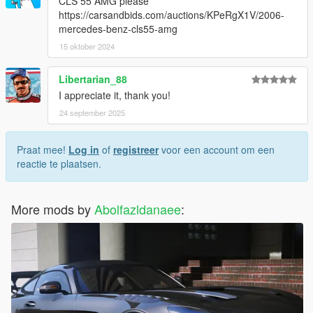
CLS 55 AMG please
https://carsandbids.com/auctions/KPeRgX1V/2006-
mercedes-benz-cls55-amg
15 oktober 2024
Libertarian_88
I appreciate it, thank you!
24 september 2025
Praat mee!
Log in
of
registreer
voor een account om een
reactie te plaatsen.
More mods by
Abolfazldanaee
: