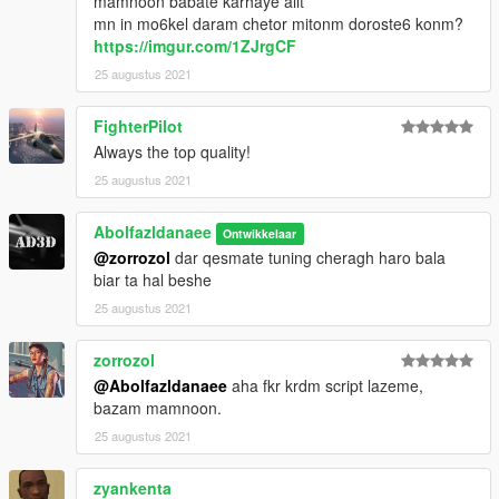
mamnoon babate karhaye alit
mn in mo6kel daram chetor mitonm doroste6 konm?
https://imgur.com/1ZJrgCF
25 augustus 2021
FighterPilot
Always the top quality!
25 augustus 2021
Abolfazldanaee
Ontwikkelaar
@zorrozol
dar qesmate tuning cheragh haro bala
biar ta hal beshe
25 augustus 2021
zorrozol
@Abolfazldanaee
aha fkr krdm script lazeme,
bazam mamnoon.
25 augustus 2021
zyankenta