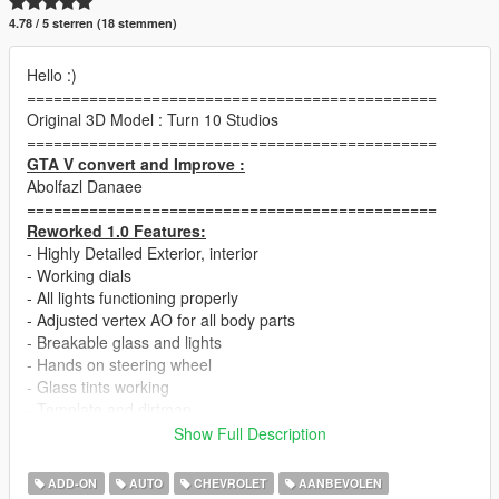
4.78 / 5 sterren (18 stemmen)
Hello :)
==============================================
Original 3D Model : Turn 10 Studios
==============================================
GTA V convert and Improve :
Abolfazl Danaee
==============================================
Reworked 1.0 Features:
- Highly Detailed Exterior, interior
- Working dials
- All lights functioning properly
- Adjusted vertex AO for all body parts
- Breakable glass and lights
- Hands on steering wheel
- Glass tints working
- Template and dirtmap
- Realistic handling and speed
Show Full Description
==============================================
!! Pop-Up Lights available with tuning !!
ADD-ON
AUTO
CHEVROLET
AANBEVOLEN
(Because the 3D Original model is not proper for automatic pop