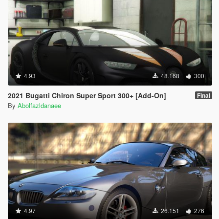
4.93
48.168
300
2021 Bugatti Chiron Super Sport 300+ [Add-On]
Final
By
Abolfazldanaee
4.97
26.151
276