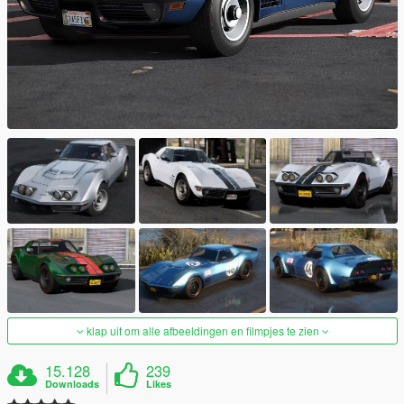
klap uit om alle afbeeldingen en filmpjes te zien
15.128
239
Downloads
Likes