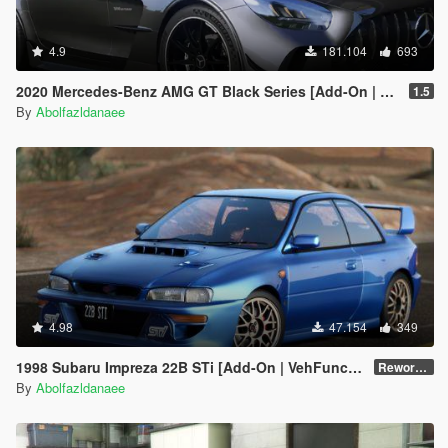
4.9
181.104
693
2020 Mercedes-Benz AMG GT Black Series [Add-On | Template]
1.5
By
Abolfazldanaee
4.98
47.154
349
1998 Subaru Impreza 22B STi [Add-On | VehFuncs V | Tuning | Template]
Reworked 1.0
By
Abolfazldanaee