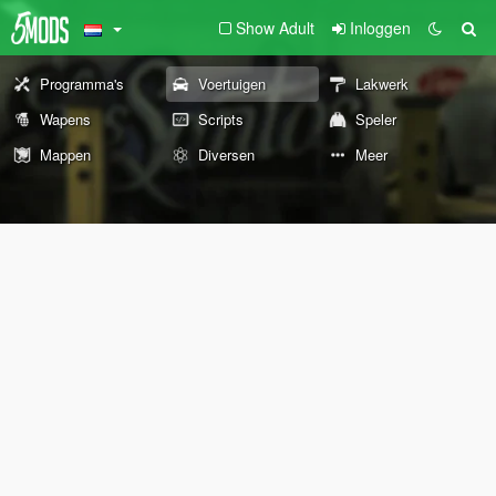
Show Adult
Inloggen
Programma's
Voertuigen
Lakwerk
Wapens
Scripts
Speler
Mappen
Diversen
Meer