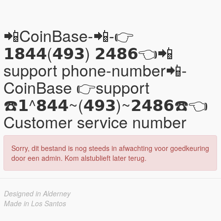
📲CoinBase-📲-👉
𝟭𝟴𝟰𝟰(𝟰𝟵𝟯) 𝟮𝟰𝟴𝟲👈📲
support phone-number📲-
CoinBase 👉support
☎️𝟭^𝟴𝟰𝟰~(𝟰𝟵𝟯)~𝟮𝟰𝟴𝟲☎️👈
Customer service number
Sorry, dit bestand is nog steeds in afwachting voor goedkeuring
door een admin. Kom alstublieft later terug.
Designed in Alderney
Made in Los Santos