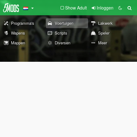
Show Adult
Inloggen
Programma's
Voertuigen
Lakwerk
Wapens
Scripts
Speler
Mappen
Diversen
Meer