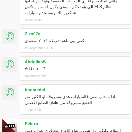
مافي لمبة صفراء زي الدوريات الحقيقية ولو تقدر تخليها
بنظام ELS الي هو تحكم بسفتي يكون احسن وبنكون
شاكرين لك وبنستخدم سيارات
30 juni 2018
Zizo07g
تكفى نبي تاهو شرطة ٢٠١١ سعودي
29 september 2018
AbdullahS
Add on ...?
24 oktober 2019
boostedaf
اذا ماخاب ظني فالسيارات هذي مسروقة او الكثير من
القطع مسروقة من gfxle الصانع الاصلي
15 juli 2020
Relaxx
السلام عليكم اول شى ماشاء الله ع شغلك ي عبدالرحمن