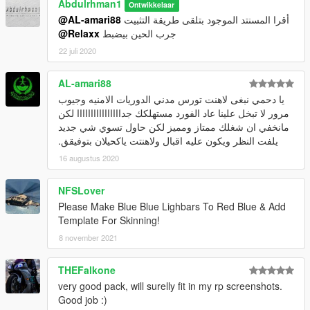
Abdulrhman1
Ontwikkelaar
@AL-amari88
أقرا المسنتد الموجود بتلقى طريقة التثبيت
@Relaxx
جرب الحين بيضبط
22 juli 2020
AL-amari88
يا دحمي نبغى لاهنت تورس مدني الدوريات الامنيه وجيوب
مرور لا تبخل علينا عاد الفورد مستهلكك جداااااااااااااااا لكن
مانخفي ان شغلك ممتاز ومميز لكن حاول تسوي شي جديد
يلفت النظر ويكون عليه اقبال ولاهنتت ياكحيلان بتوفيقق.
16 augustus 2020
NFSLover
Please Make Blue Blue Lighbars To Red Blue & Add
Template For Skinning!
8 november 2021
THEFalkone
very good pack, will surelly fit in my rp screenshots.
Good job :)