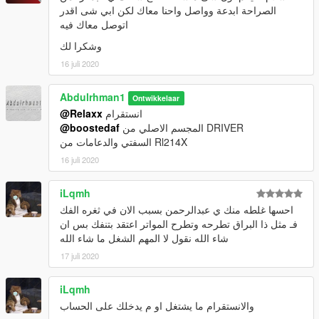
الصراحة ابدعة وواصل واحنا معاك لكن ابي شى اقدر
اتوصل معاك فيه
وشكرا لك
16 juli 2020
Abdulrhman1
Ontwikkelaar
@Relaxx
انستقرام
@boostedaf
المجسم الاصلي من DRIVER
السفتي والدعامات من Rl214X
16 juli 2020
iLqmh
احسها غلطه منك ي عبدالرحمن بسبب الان في ثغره الفك
فـ مثل ذا البراق تطرحه وتطرح المواتر اعتقد بتنفك بس ان
شاء الله نقول لا المهم الشغل ما شاء الله
17 juli 2020
iLqmh
والانستقرام ما يشتغل او م يدخلك على الحساب