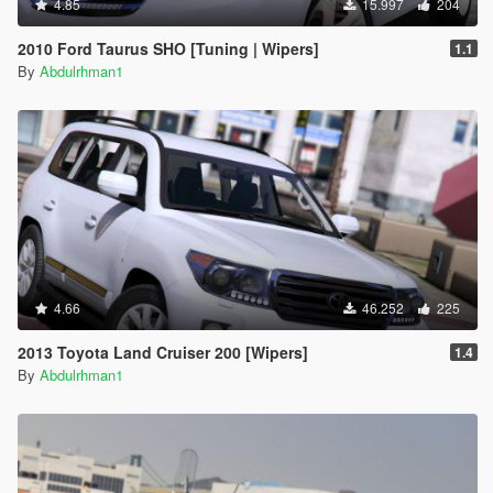
4.85
15.997
204
2010 Ford Taurus SHO [Tuning | Wipers]
1.1
By
Abdulrhman1
4.66
46.252
225
2013 Toyota Land Cruiser 200 [Wipers]
1.4
By
Abdulrhman1