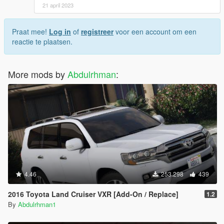
21 april 2023
Praat mee!
Log in
of
registreer
voor een account om een
reactie te plaatsen.
More mods by
Abdulrhman
:
4.46
253.298
439
2016 Toyota Land Cruiser VXR [Add-On / Replace]
1.2
By
Abdulrhman1