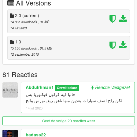
All Versions
features:
Realistic mirrors
2.0
(current)
Dirt effect
14.805 downloads
, 31 MB
ELS compatible
14 juli 2020
ETC...
1.0
Changes in 2.0:
15.130 downloads
, 61,3 MB
Redid everything
12 september 2015
Recommended:
Saudi Plate
81 Reacties
Remove corona
Abdulrhman1
All credit goes to the original rightful owners.
Reactie Vastgezet
Ontwikkelaar
حاليا فيه كراون فيكتوريا بس
لكن راح اضف سيارات بعدين منها تاهو, ربع, تورس والخ
14 juli 2020
Geef de vorige 20 reacties weer
badass22