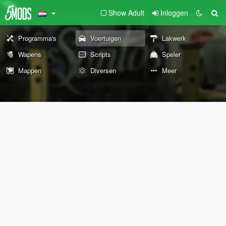
Show Adult
Inloggen
Programma's
Voertuigen
Lakwerk
Wapens
Scripts
Speler
Mappen
Diversen
Meer