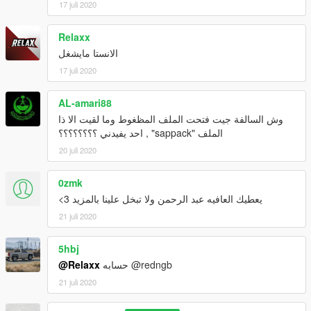
17 juli 2020
Relaxx
الانستا مايشغل
17 juli 2020
AL-amari88
وش السالفة جيت فتحت الملف المظغوط وما لقيت الا ذا
الملف "sappack" , احد يفيدني ؟؟؟؟؟؟؟؟
20 juli 2020
0zmk
يعطيك العافيه عبد الرحمن ولا تبخل علينا بالمزيد 3>
21 juli 2020
5hbj
@Relaxx
حسابه @redngb
21 juli 2020