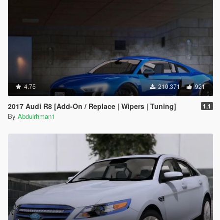
4.75
210.371
921
2017 Audi R8 [Add-On / Replace | Wipers | Tuning]
1.1
By
Abdulrhman1