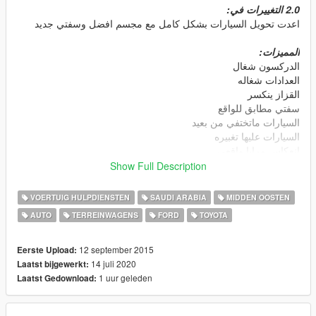
2.0 التغييرات في:
اعدت تحويل السيارات بشكل كامل مع مجسم افضل وسفتي جديد
المميزات:
الدركسون شغال
العدادات شغاله
القزاز ينكسر
سفتي مطابق للواقع
السيارات ماتختفي من بعيد
السيارات عليها تغبيره
انعكاس مرايا واقعي
Show Full Description
حمل مود ELS عشان السفتي يشتغل:
https://www.lcpdfr.com/downloads/gta5mods/scripts/13865-
VOERTUIG HULPDIENSTEN
SAUDI ARABIA
MIDDEN OOSTEN
emergency-lighting-system/
AUTO
TERREINWAGENS
FORD
TOYOTA
يفضل انك تركب هذي المودات مع سيارات
لوحة سعوديه
12 september 2015
Eerste Upload:
ازالة corona
14 juli 2020
Laatst bijgewerkt:
--------------------------------------------------------------------------------
1 uur geleden
Laatst Gedownload:
-----------------------------------------
CVPI of Saudi Arabia.