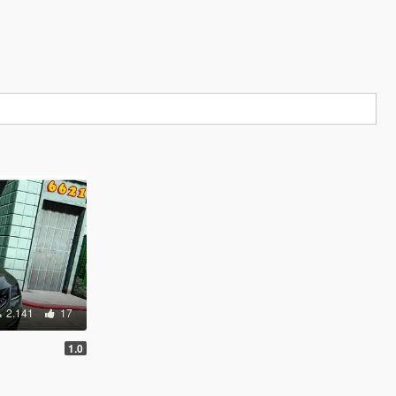
2.141
17
1.0