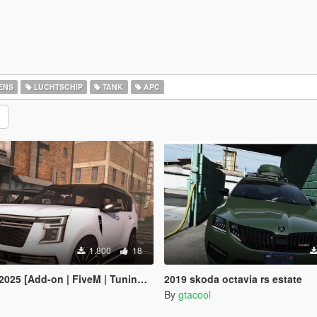
ENS
LUCHTSCHIP
TANK
APC
1.800
18
 [Add-on | FiveM | Tuning | Debadged]
2019 skoda octavia rs estate
By
gtacool