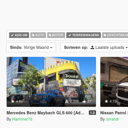
ADD-ON
AUTO
MOTOR
TERREINWAGENS
VRACHTWAG
Sinds:
Vorige Maand
Sorteren op:
Laatste uploads
4.83
2.308
27
4.75
Mercedes Benz Maybach GLS 600 [Add-On | Legacy | Enhanced]
Nissan Patrol 2025
1.0
By
Hammer76
By
omardr