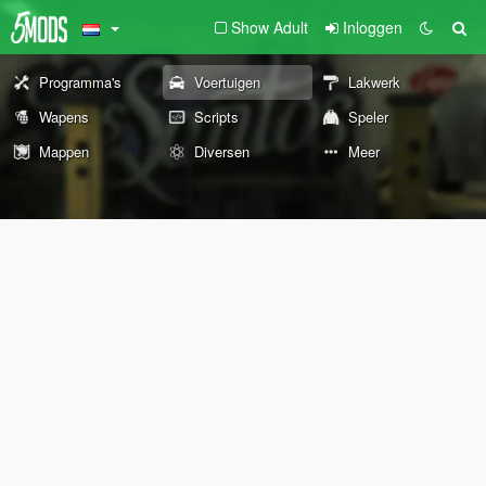
Show Adult
Inloggen
Programma's
Voertuigen
Lakwerk
Wapens
Scripts
Speler
Mappen
Diversen
Meer