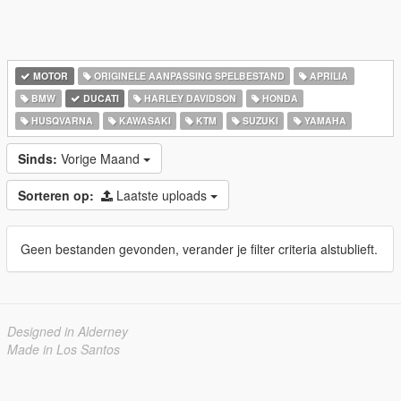
MOTOR
ORIGINELE AANPASSING SPELBESTAND
APRILIA
BMW
DUCATI
HARLEY DAVIDSON
HONDA
HUSQVARNA
KAWASAKI
KTM
SUZUKI
YAMAHA
Sinds:
Vorige Maand
Sorteren op:
Laatste uploads
Geen bestanden gevonden, verander je filter criteria alstublieft.
Designed in Alderney
Made in Los Santos