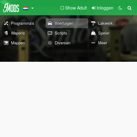
Show Adult
Inloggen
Programma's
Voertuigen
Lakwerk
Wapens
Scripts
Speler
Mappen
Diversen
Meer