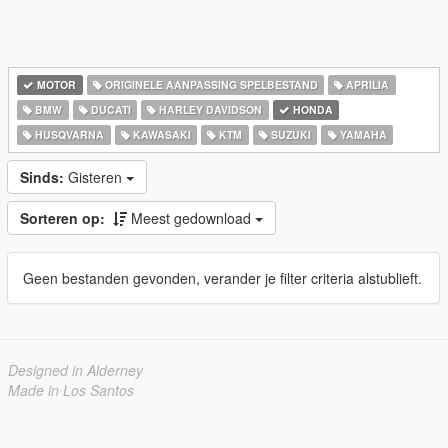
MOTOR
ORIGINELE AANPASSING SPELBESTAND
APRILIA
BMW
DUCATI
HARLEY DAVIDSON
HONDA
HUSQVARNA
KAWASAKI
KTM
SUZUKI
YAMAHA
Sinds:
Gisteren
Sorteren op:
Meest gedownload
Geen bestanden gevonden, verander je filter criteria alstublieft.
Designed in Alderney
Made in Los Santos