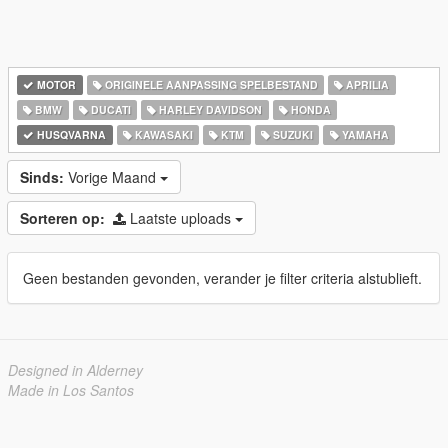
MOTOR
ORIGINELE AANPASSING SPELBESTAND
APRILIA
BMW
DUCATI
HARLEY DAVIDSON
HONDA
HUSQVARNA
KAWASAKI
KTM
SUZUKI
YAMAHA
Sinds:
Vorige Maand
Sorteren op:
Laatste uploads
Geen bestanden gevonden, verander je filter criteria alstublieft.
Designed in Alderney
Made in Los Santos