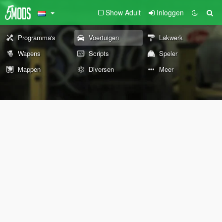
Show Adult
Inloggen
Programma's
Voertuigen
Lakwerk
Wapens
Scripts
Speler
Mappen
Diversen
Meer