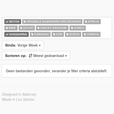
MOTOR
ORIGINELE AANPASSING SPELBESTAND
APRILIA
BMW
DUCATI
HARLEY DAVIDSON
HONDA
HUSQVARNA
KAWASAKI
KTM
SUZUKI
YAMAHA
Sinds:
Vorige Week
Sorteren op:
Meest gedownload
Geen bestanden gevonden, verander je filter criteria alstublieft.
Designed in Alderney
Made in Los Santos