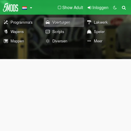
Show Adult
Inloggen
Programma's
Voertuigen
Lakwerk
Wapens
Scripts
Speler
Mappen
Diversen
Meer