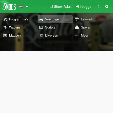
Show Adult
Inloggen
Programma's
Voertuigen
Lakwerk
Wapens
Scripts
Speler
Mappen
Diversen
Meer