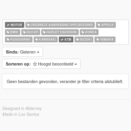
MOTOR
ORIGINELE AANPASSING SPELBESTAND
APRILIA
BMW
DUCATI
HARLEY DAVIDSON
HONDA
HUSQVARNA
KAWASAKI
KTM
SUZUKI
YAMAHA
Sinds:
Gisteren
Sorteren op:
Hoogst beoordeeld
Geen bestanden gevonden, verander je filter criteria alstublieft.
Designed in Alderney
Made in Los Santos