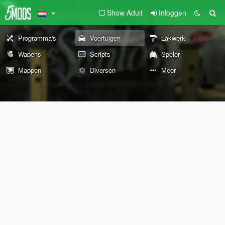
Show Adult
Inloggen
Programma's
Voertuigen
Lakwerk
Wapens
Scripts
Speler
Mappen
Diversen
Meer