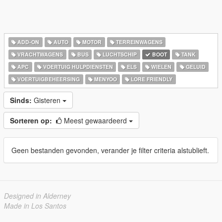
ADD-ON
AUTO
MOTOR
TERREINWAGENS
VRACHTWAGENS
BUS
LUCHTSCHIP
BOOT
TANK
APC
VOERTUIG HULPDIENSTEN
ELS
WIELEN
GELUID
VOERTUIGBEHEERSING
MENYOO
LORE FRIENDLY
Sinds:
Gisteren
Sorteren op:
Meest gewaardeerd
Geen bestanden gevonden, verander je filter criteria alstublieft.
Designed in Alderney
Made in Los Santos