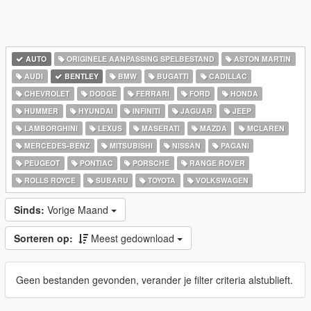
AUTO
ORIGINELE AANPASSING SPELBESTAND
ASTON MARTIN
AUDI
BENTLEY
BMW
BUGATTI
CADILLAC
CHEVROLET
DODGE
FERRARI
FORD
HONDA
HUMMER
HYUNDAI
INFINITI
JAGUAR
JEEP
LAMBORGHINI
LEXUS
MASERATI
MAZDA
MCLAREN
MERCEDES-BENZ
MITSUBISHI
NISSAN
PAGANI
PEUGEOT
PONTIAC
PORSCHE
RANGE ROVER
ROLLS ROYCE
SUBARU
TOYOTA
VOLKSWAGEN
Sinds:
Vorige Maand
Sorteren op:
Meest gedownload
Geen bestanden gevonden, verander je filter criteria alstublieft.