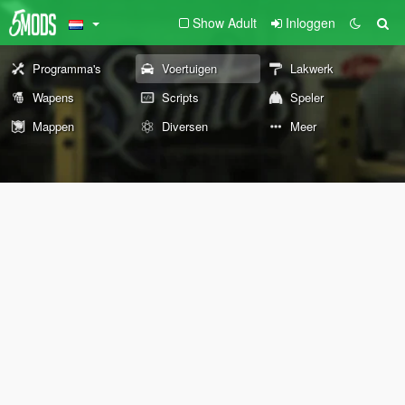
Show Adult
Inloggen
Programma's
Voertuigen
Lakwerk
Wapens
Scripts
Speler
Mappen
Diversen
Meer