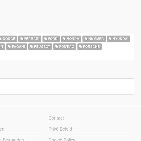
DODGE
FERRARI
FORD
HONDA
HUMMER
HYUNDAI
AN
PAGANI
PEUGEOT
PONTIAC
PORSCHE
Contact
en
Privé Beleid
e Bestanden
Cookie Policy