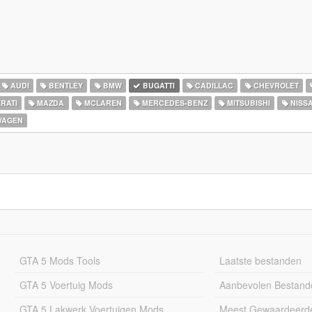
AUDI
BENTLEY
BMW
BUGATTI
CADILLAC
CHEVROLET
RATI
MAZDA
MCLAREN
MERCEDES-BENZ
MITSUBISHI
NISS
WAGEN
GTA 5 Mods Tools
Laatste bestanden
GTA 5 Voertuig Mods
Aanbevolen Bestand
GTA 5 Lakwerk Voertuigen Mods
Meest Gewaardeerd