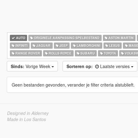
AUTO
ORIGINELE AANPASSING SPELBESTAND
ASTON MARTIN
INFINITI
JAGUAR
JEEP
LAMBORGHINI
LEXUS
MASE
RANGE ROVER
ROLLS ROYCE
SUBARU
TOYOTA
VOLKS
Sinds:
Vorige Week
Sorteren op:
Laatste versies
Geen bestanden gevonden, verander je filter criteria alstublieft.
Designed in Alderney
Made in Los Santos