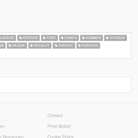
DODGE
FERRARI
FORD
HONDA
HUMMER
HYUNDAI
AN
PAGANI
PEUGEOT
PONTIAC
PORSCHE
Contact
en
Privé Beleid
e Bestanden
Cookie Policy