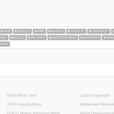
AUDI
BENTLEY
BMW
BUGATTI
CADILLAC
CHEVROLET
RATI
MAZDA
MCLAREN
MERCEDES-BENZ
MITSUBISHI
NISS
WAGEN
GTA 5 Mods Tools
Laatste bestanden
GTA 5 Voertuig Mods
Aanbevolen Bestand
GTA 5 Lakwerk Voertuigen Mods
Meest Gewaardeerd