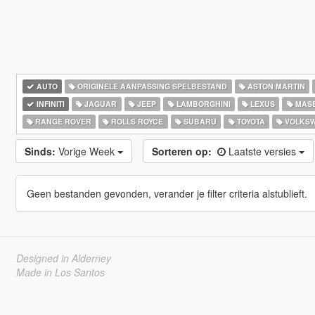
AUTO
ORIGINELE AANPASSING SPELBESTAND
ASTON MARTIN
INFINITI
JAGUAR
JEEP
LAMBORGHINI
LEXUS
MASE
RANGE ROVER
ROLLS ROYCE
SUBARU
TOYOTA
VOLKS
Sinds:
Vorige Week
Sorteren op:
Laatste versies
Geen bestanden gevonden, verander je filter criteria alstublieft.
Designed in Alderney
Made in Los Santos