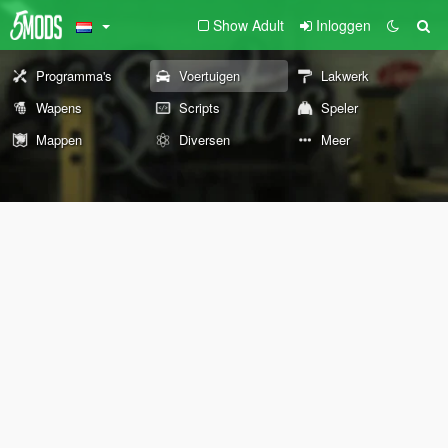
Show Adult
Inloggen
Programma's
Voertuigen
Lakwerk
Wapens
Scripts
Speler
Mappen
Diversen
Meer