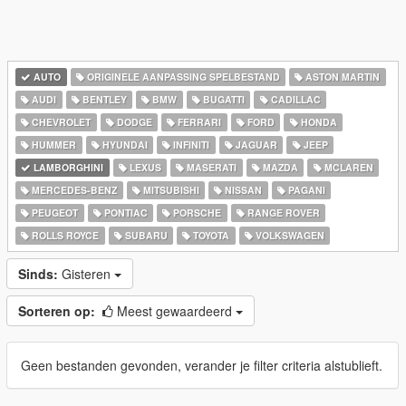
AUTO
ORIGINELE AANPASSING SPELBESTAND
ASTON MARTIN
AUDI
BENTLEY
BMW
BUGATTI
CADILLAC
CHEVROLET
DODGE
FERRARI
FORD
HONDA
HUMMER
HYUNDAI
INFINITI
JAGUAR
JEEP
LAMBORGHINI
LEXUS
MASERATI
MAZDA
MCLAREN
MERCEDES-BENZ
MITSUBISHI
NISSAN
PAGANI
PEUGEOT
PONTIAC
PORSCHE
RANGE ROVER
ROLLS ROYCE
SUBARU
TOYOTA
VOLKSWAGEN
Sinds:
Gisteren
Sorteren op:
Meest gewaardeerd
Geen bestanden gevonden, verander je filter criteria alstublieft.