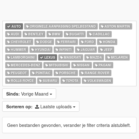
AUTO
ORIGINELE AANPASSING SPELBESTAND
ASTON MARTIN
AUDI
BENTLEY
BMW
BUGATTI
CADILLAC
CHEVROLET
DODGE
FERRARI
FORD
HONDA
HUMMER
HYUNDAI
INFINITI
JAGUAR
JEEP
LAMBORGHINI
LEXUS
MASERATI
MAZDA
MCLAREN
MERCEDES-BENZ
MITSUBISHI
NISSAN
PAGANI
PEUGEOT
PONTIAC
PORSCHE
RANGE ROVER
ROLLS ROYCE
SUBARU
TOYOTA
VOLKSWAGEN
Sinds:
Vorige Maand
Sorteren op:
Laatste uploads
Geen bestanden gevonden, verander je filter criteria alstublieft.