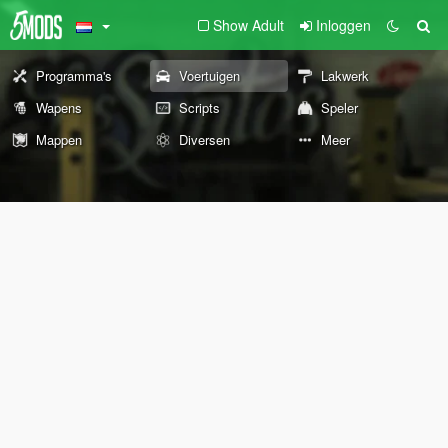
Show Adult
Inloggen
Programma's
Voertuigen
Lakwerk
Wapens
Scripts
Speler
Mappen
Diversen
Meer