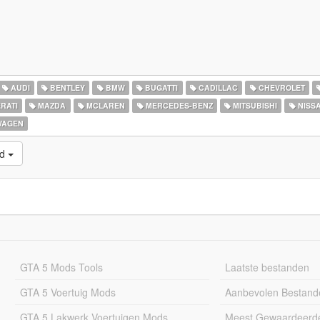
AUDI
BENTLEY
BMW
BUGATTI
CADILLAC
CHEVROLET
RATI
MAZDA
MCLAREN
MERCEDES-BENZ
MITSUBISHI
NISS
WAGEN
ld
GTA 5 Mods Tools
Laatste bestanden
GTA 5 Voertuig Mods
Aanbevolen Bestand
GTA 5 Lakwerk Voertuigen Mods
Meest Gewaardeerd