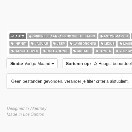
AUTO
ORIGINELE AANPASSING SPELBESTAND
ASTON MARTIN
INFINITI
JAGUAR
JEEP
LAMBORGHINI
LEXUS
MASE
RANGE ROVER
ROLLS ROYCE
SUBARU
TOYOTA
VOLKS
Sinds:
Vorige Maand
Sorteren op:
Hoogst beoordee
Geen bestanden gevonden, verander je filter criteria alstublieft.
Designed in Alderney
Made in Los Santos