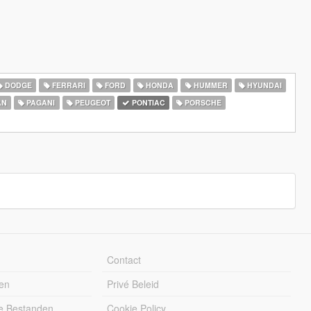
DODGE
FERRARI
FORD
HONDA
HUMMER
HYUNDAI
AN
PAGANI
PEUGEOT
PONTIAC
PORSCHE
Contact
en
Privé Beleid
e Bestanden
Cookie Policy