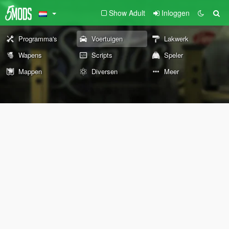
Show Adult
Inloggen
Programma's
Voertuigen
Lakwerk
Wapens
Scripts
Speler
Mappen
Diversen
Meer