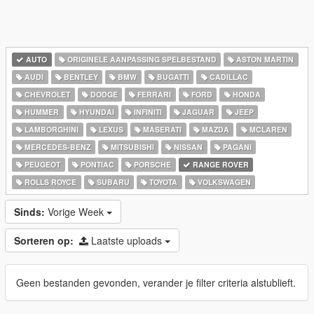
AUTO
ORIGINELE AANPASSING SPELBESTAND
ASTON MARTIN
AUDI
BENTLEY
BMW
BUGATTI
CADILLAC
CHEVROLET
DODGE
FERRARI
FORD
HONDA
HUMMER
HYUNDAI
INFINITI
JAGUAR
JEEP
LAMBORGHINI
LEXUS
MASERATI
MAZDA
MCLAREN
MERCEDES-BENZ
MITSUBISHI
NISSAN
PAGANI
PEUGEOT
PONTIAC
PORSCHE
RANGE ROVER
ROLLS ROYCE
SUBARU
TOYOTA
VOLKSWAGEN
Sinds:
Vorige Week
Sorteren op:
Laatste uploads
Geen bestanden gevonden, verander je filter criteria alstublieft.