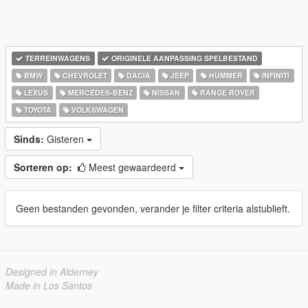
TERREINWAGENS
ORIGINELE AANPASSING SPELBESTAND
BMW
CHEVROLET
DACIA
JEEP
HUMMER
INFINITI
LEXUS
MERCEDES-BENZ
NISSAN
RANGE ROVER
TOYOTA
VOLKSWAGEN
Sinds:
Gisteren
Sorteren op:
Meest gewaardeerd
Geen bestanden gevonden, verander je filter criteria alstublieft.
Designed in Alderney
Made in Los Santos