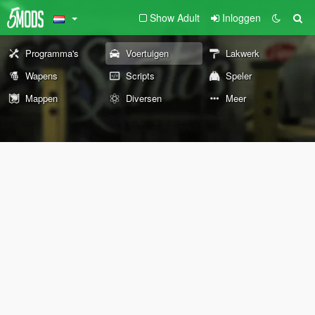
Show Adult
Inloggen
Programma's
Voertuigen
Lakwerk
Wapens
Scripts
Speler
Mappen
Diversen
Meer