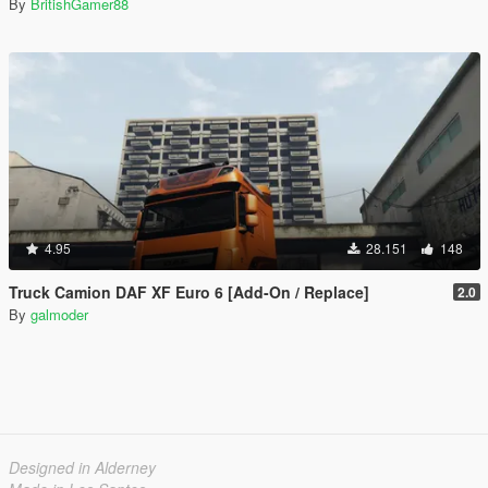
By
BritishGamer88
4.95
28.151
148
Truck Camion DAF XF Euro 6 [Add-On / Replace]
2.0
By
galmoder
Designed in Alderney