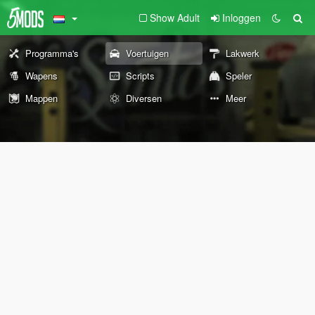
Show Adult
Inloggen
Programma's
Voertuigen
Lakwerk
Wapens
Scripts
Speler
Mappen
Diversen
Meer