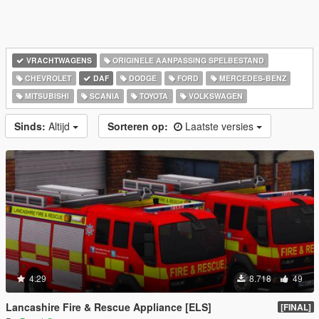
VRACHTWAGENS
ORIGINELE AANPASSING SPELBESTAND
CHEVROLET
DAF
DODGE
FORD
MERCEDES-BENZ
MITSUBISHI
SCANIA
TOYOTA
VOLKSWAGEN
Sinds:
Altijd
Sorteren op:
Laatste versies
4.29
8.718
49
Lancashire Fire & Rescue Appliance [ELS]
[FINAL]