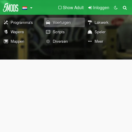
Show Adult
Inloggen
Programma's
Voertuigen
Lakwerk
Wapens
Scripts
Speler
Mappen
Diversen
Meer