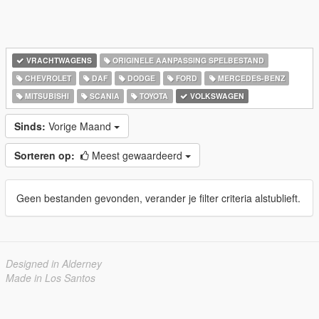
VRACHTWAGENS
ORIGINELE AANPASSING SPELBESTAND
CHEVROLET
DAF
DODGE
FORD
MERCEDES-BENZ
MITSUBISHI
SCANIA
TOYOTA
VOLKSWAGEN
Sinds:
Vorige Maand
Sorteren op:
Meest gewaardeerd
Geen bestanden gevonden, verander je filter criteria alstublieft.
Designed in Alderney
Made in Los Santos