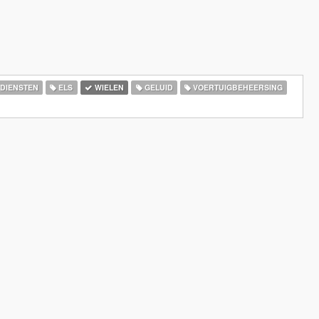
DIENSTEN
ELS
WIELEN
GELUID
VOERTUIGBEHEERSING