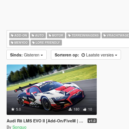
ADD-ON
AUTO
MOTOR
TERREINWAGENS
VRACHTWAGE
MENYOO
LORE FRIENDLY
Sinds:
Gisteren
Sorteren op:
Laatste versies
5.0
180
10
Audi R8 LMS EVO II [Add-On/FiveM | Tuning | Template]
v1.0
By
Songuo