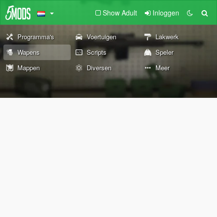
Show Adult
Inloggen
Programma's
Voertuigen
Lakwerk
Wapens
Scripts
Speler
Mappen
Diversen
Meer