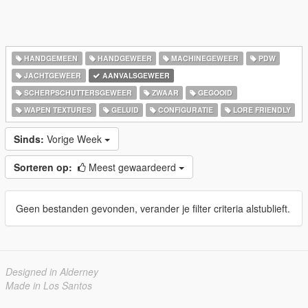
HANDGEMEEN
HANDGEWEER
MACHINEGEWEER
PDW
JACHTGEWEER
AANVALSGEWEER
SCHERPSCHUTTERSGEWEER
ZWAAR
GEGOOID
WAPEN TEXTURES
GELUID
CONFIGURATIE
LORE FRIENDLY
Sinds:
Vorige Week
Sorteren op:
Meest gewaardeerd
Geen bestanden gevonden, verander je filter criteria alstublieft.
Designed in Alderney
Made in Los Santos