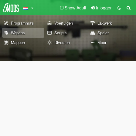
Show Adult
Inloggen
Programma's
Voertuigen
Lakwerk
Wapens
Scripts
Speler
Mappen
Diversen
Meer