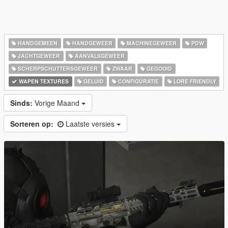
HANDGEMEEN
HANDGEWEER
MACHINEGEWEER
PDW
JACHTGEWEER
AANVALSGEWEER
SCHERPSCHUTTERSGEWEER
ZWAAR
GEGOOID
WAPEN TEXTURES
GELUID
CONFIGURATIE
LORE FRIENDLY
Sinds:
Vorige Maand
Sorteren op:
Laatste versies