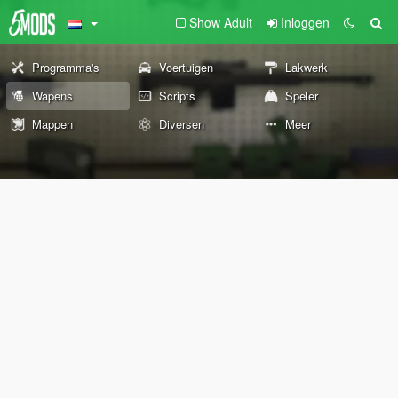
Show Adult
Inloggen
Programma's
Voertuigen
Lakwerk
Wapens
Scripts
Speler
Mappen
Diversen
Meer