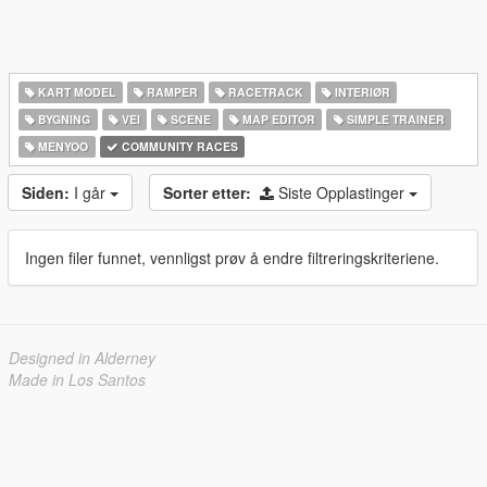
KART MODEL
RAMPER
RACETRACK
INTERIØR
BYGNING
VEI
SCENE
MAP EDITOR
SIMPLE TRAINER
MENYOO
COMMUNITY RACES
Siden:
I går
Sorter etter:
Siste Opplastinger
Ingen filer funnet, vennligst prøv å endre filtreringskriteriene.
Designed in Alderney
Made in Los Santos