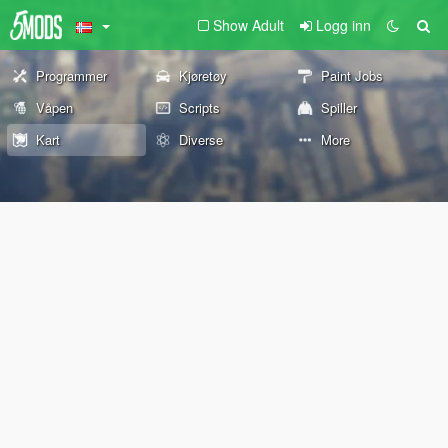
Show Adult
Logg inn
Programmer
Kjøretøy
Paint Jobs
Våpen
Scripts
Spiller
Kart
Diverse
More