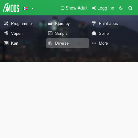
Show Adult
Logg inn
Programmer
Kjøretøy
Paint Jobs
Våpen
Scripts
Spiller
Kart
Diverse
More