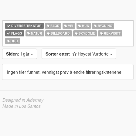
DIVERSE TEKSTUR
BLOD
VEI
HUS
BYGNING
FLAGG
NATUR
BILLBOARD
SKYDOME
REKVISITT
HUD
Siden:
I går
Sorter etter:
Høyest Vurderte
Ingen filer funnet, vennligst prøv å endre filtreringskriteriene.
Designed in Alderney
Made in Los Santos