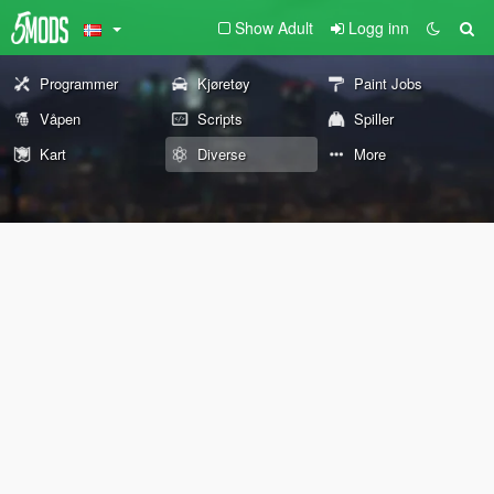
Show Adult
Logg inn
Programmer
Kjøretøy
Paint Jobs
Våpen
Scripts
Spiller
Kart
Diverse
More