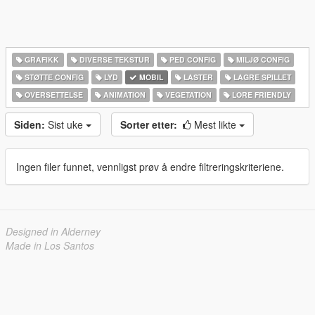
GRAFIKK
DIVERSE TEKSTUR
PED CONFIG
MILJØ CONFIG
STØTTE CONFIG
LYD
MOBIL
LASTER
LAGRE SPILLET
OVERSETTELSE
ANIMATION
VEGETATION
LORE FRIENDLY
Siden:
Sist uke
Sorter etter:
Mest likte
Ingen filer funnet, vennligst prøv å endre filtreringskriteriene.
Designed in Alderney
Made in Los Santos