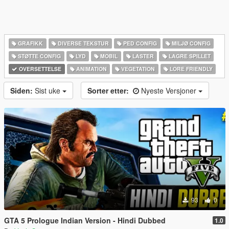
GRAFIKK
DIVERSE TEKSTUR
PED CONFIG
MILJØ CONFIG
STØTTE CONFIG
LYD
MOBIL
LASTER
LAGRE SPILLET
OVERSETTELSE
ANIMATION
VEGETATION
LORE FRIENDLY
Siden:
Sist uke
Sorter etter:
Nyeste Versjoner
93
0
GTA 5 Prologue Indian Version - Hindi Dubbed
1.0