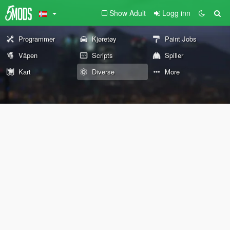
Show Adult
Logg inn
Programmer
Kjøretøy
Paint Jobs
Våpen
Scripts
Spiller
Kart
Diverse
More