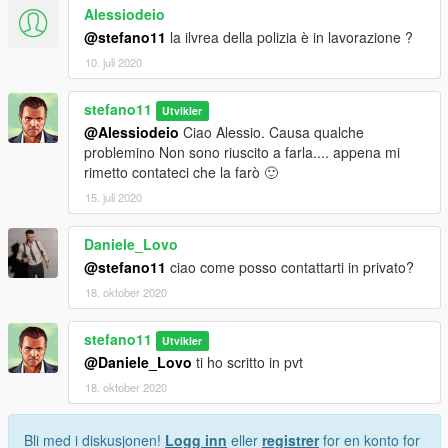
Alessiodeio
@stefano11
la ilvrea della polizia è in lavorazione ?
10. juli 2020
stefano11
Utvikler
@Alessiodeio
Ciao Alessio. Causa qualche
problemino Non sono riuscito a farla.... appena mi
rimetto contateci che la farò 🙂
15. juli 2020
Daniele_Lovo
@stefano11
ciao come posso contattarti in privato?
18. oktober 2020
stefano11
Utvikler
@Daniele_Lovo
ti ho scritto in pvt
18. oktober 2020
Bli med i diskusjonen!
Logg inn
eller
registrer
for en konto for