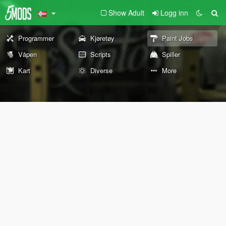
Show Adult
Logg inn
Programmer
Kjøretøy
Paint Jobs
Våpen
Scripts
Spiller
Kart
Diverse
More