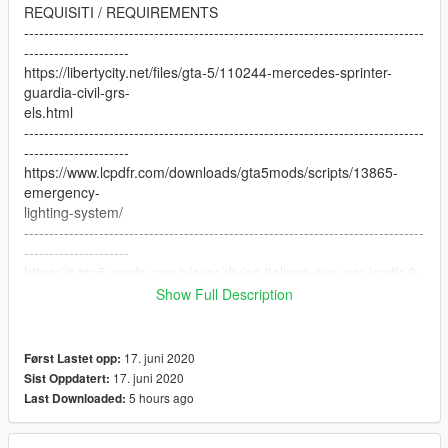
REQUISITI / REQUIREMENTS
--------------------------------------------------------------------------------
---------------------
https://libertycity.net/files/gta-5/110244-mercedes-sprinter-
guardia-civil-grs-
els.html
--------------------------------------------------------------------------------
---------------------
https://www.lcpdfr.com/downloads/gta5mods/scripts/13865-
emergency-
lighting-system/
--------------------------------------------------------------------------------
---------------------
https://it.gta5-mods.com/player/divise-italiane-eup-per-lspdfr-0-
4-italian-
Show Full Description
uniforms-daniele1 (raccomandata/reccomended)
--------------------------------------------------------------------------------
17. juni 2020
Først Lastet opp:
---------------------
17. juni 2020
Sist Oppdatert:
INSTALLAZIONE / INSTALLATION
5 hours ago
Last Downloaded:
--------------------------------------------------------------------------------
---------------------