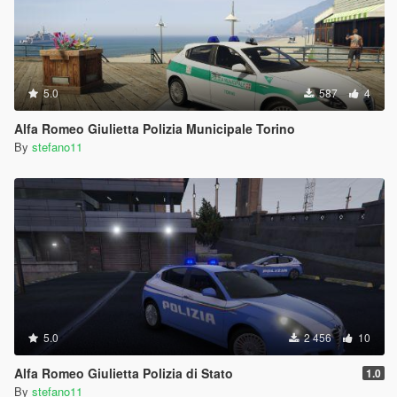
5.0
587
4
Alfa Romeo Giulietta Polizia Municipale Torino
By
stefano11
5.0
2 456
10
Alfa Romeo Giulietta Polizia di Stato
1.0
By
stefano11