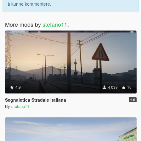
å kunne kommentere.
More mods by
stefano11
:
4.9
4 039
16
Segnaletica Stradale Italiana
1.0
By
stefano11