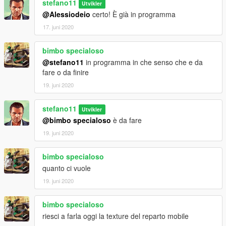
stefano11
Utvikler
@Alessiodeio
certo! È già in programma
17. juni 2020
bimbo specialoso
@stefano11
in programma in che senso che e da
fare o da finire
19. juni 2020
stefano11
Utvikler
@bimbo specialoso
è da fare
19. juni 2020
bimbo specialoso
quanto ci vuole
19. juni 2020
bimbo specialoso
riesci a farla oggi la texture del reparto mobile