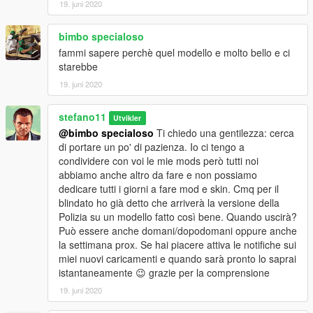
19. juni 2020
bimbo specialoso
fammi sapere perchè quel modello e molto bello e ci
starebbe
19. juni 2020
stefano11
Utvikler
@bimbo specialoso
Ti chiedo una gentilezza: cerca
di portare un po' di pazienza. Io ci tengo a
condividere con voi le mie mods però tutti noi
abbiamo anche altro da fare e non possiamo
dedicare tutti i giorni a fare mod e skin. Cmq per il
blindato ho già detto che arriverà la versione della
Polizia su un modello fatto così bene. Quando uscirà?
Può essere anche domani/dopodomani oppure anche
la settimana prox. Se hai piacere attiva le notifiche sui
miei nuovi caricamenti e quando sarà pronto lo saprai
istantaneamente 😉 grazie per la comprensione
19. juni 2020