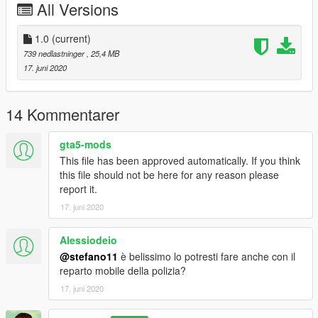
-Leggere il file readme
All Versions
-Read the readme file
1.0
(current)
--------------------------------------------------------------------------------
739 nedlastninger
, 25,4 MB
---------------------
17. juni 2020
CREDITI / CREDITS
--------------------------------------------------------------------------------
---------------------
14 Kommentarer
Original model: unknown (https://libertycity.net/files/gta-
5/110244-mercedes-sprinter-guardia-civil-grs-els.html)
gta5-mods
Skin Carabinieri: stefano11
This file has been approved automatically. If you think
E' assolutamente vietato utilizzare la livrea o anche solo parti di
this file should not be here for any reason please
essa senza il permesso dell'autore (stefano11)
report it.
It is absolutely forbidden to use the livery or even only parts of
17. juni 2020
it without the author's permission (stefano11)
Alessiodeio
@stefano11
è belissimo lo potresti fare anche con il
reparto mobile della polizia?
17. juni 2020