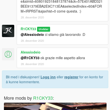
e&simid=608019231848137874&ck=57E401ABD321
BEE91379EBA2E9C713EA&selectedIndex=60&FOR
M=IRPRST&ajaxhist=0 come questa. :)
28. desember 2020
R1CKY33
Utvikler
@Alessiodeio
ci stiamo già lavorando :D
28. desember 2020
Alessiodeio
@R1CKY33
ok grazie mille aspetto allora
28. desember 2020
Bli med i diskusjonen!
Logg inn
eller
registrer
for en konto for
å kunne kommentere.
More mods by
R1CKY33
: