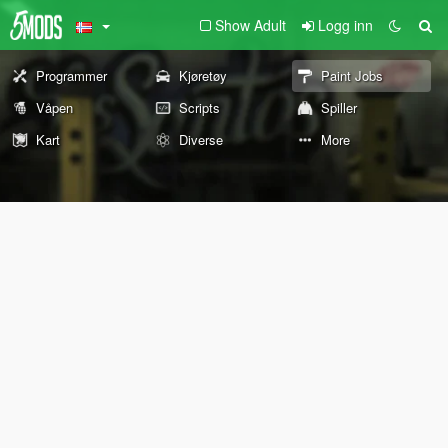
Show Adult
Logg inn
Programmer
Kjøretøy
Paint Jobs
Våpen
Scripts
Spiller
Kart
Diverse
More