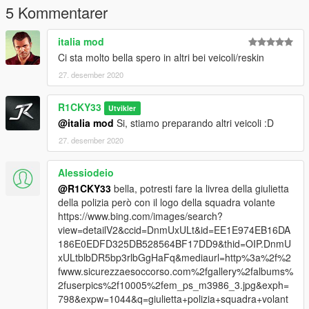
5 Kommentarer
italia mod
Ci sta molto bella spero in altri bei veicoli/reskin
27. desember 2020
R1CKY33
Utvikler
@italia mod
Si, stiamo preparando altri veicoli :D
27. desember 2020
Alessiodeio
@R1CKY33
bella, potresti fare la livrea della giulietta
della polizia però con il logo della squadra volante
https://www.bing.com/images/search?
view=detailV2&ccid=DnmUxULt&id=EE1E974EB16DA
186E0EDFD325DB528564BF17DD9&thid=OIP.DnmU
xULtblbDR5bp3rlbGgHaFq&mediaurl=http%3a%2f%2
fwww.sicurezzaesoccorso.com%2fgallery%2falbums%
2fuserpics%2f10005%2fem_ps_m3986_3.jpg&exph=
798&expw=1044&q=giulietta+polizia+squadra+volant