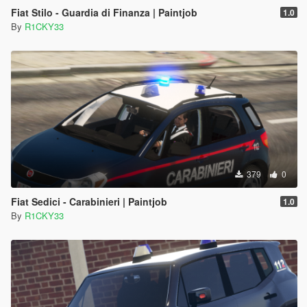
Fiat Stilo - Guardia di Finanza | Paintjob
1.0
By
R1CKY33
379
0
Fiat Sedici - Carabinieri | Paintjob
1.0
By
R1CKY33