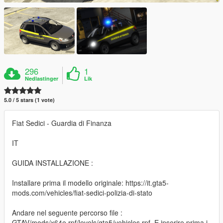
296
1
Nedlastinger
Lik
5.0 / 5 stars (1 vote)
Fiat Sedici - Guardia di Finanza
IT
GUIDA INSTALLAZIONE :
Installare prima il modello originale: https://it.gta5-
mods.com/vehicles/fiat-sedici-polizia-di-stato
Andare nel seguente percorso file :
GTAV/mods/x64e.rpf/levels/gta5/vehicles.rpf. E inserire prima i