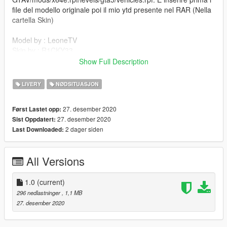
file del modello originale poi il mio ytd presente nel RAR (Nella
cartella Skin)
Model by : LeoneTV
Skin by : R1CKY33
Show Full Description
EN
LIVERY
NØDSITUASJON
Install the original model first: https://it.gta5-
mods.com/vehicles/fiat-sedici-polizia-di-stato
27. desember 2020
Først Lastet opp:
27. desember 2020
Sist Oppdatert:
Go to the following file path: GTAV / mods / x64e.rpf / levels /
2 dager siden
Last Downloaded:
gta5 / vehicles.rpf. And insert first the original model files then
my ytd present in the RAR (In the Skin folder)
All Versions
Model by : LeoneTV
Skin by : R1CKY33
1.0
(current)
296 nedlastninger
, 1,1 MB
27. desember 2020