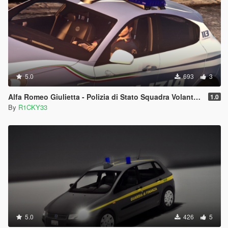
5.0
693
3
Alfa Romeo Giulietta - Polizia di Stato Squadra Volante | Reskin
1.0
By
R1CKY33
5.0
426
5