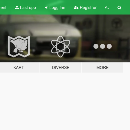
tent
Last opp
Logg inn
Registrer
KART
DIVERSE
MORE