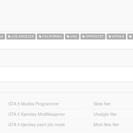
AS
LOS ANGELES
CALIFORNIA
USA
OPPDIKTET
AFRIKA
GTA 5 Modda Programmer
Siste filer
GTA 5 Kjøretøy Modifikasjoner
Utvalgte filer
GTA 5 kjøretøy paint job mods
Mest likte filer