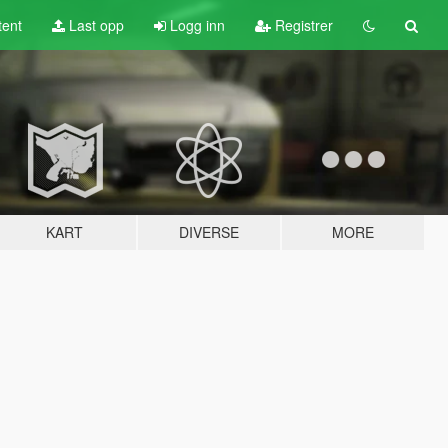
tent
Last opp
Logg inn
Registrer
KART
DIVERSE
MORE