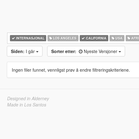
INTERNASJONAL
LOS ANGELES
CALIFORNIA
USA
AFR
Siden:
I går
Sorter etter:
Nyeste Versjoner
Ingen filer funnet, vennligst prøv å endre filtreringskriteriene.
Designed in Alderney
Made in Los Santos