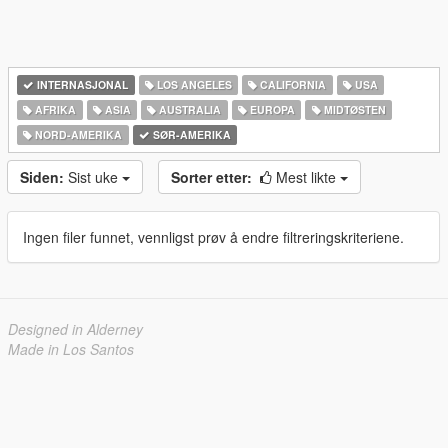
INTERNASJONAL
LOS ANGELES
CALIFORNIA
USA
AFRIKA
ASIA
AUSTRALIA
EUROPA
MIDTØSTEN
NORD-AMERIKA‎
SØR-AMERIKA‎
Siden:
Sist uke
Sorter etter:
Mest likte
Ingen filer funnet, vennligst prøv å endre filtreringskriteriene.
Designed in Alderney
Made in Los Santos