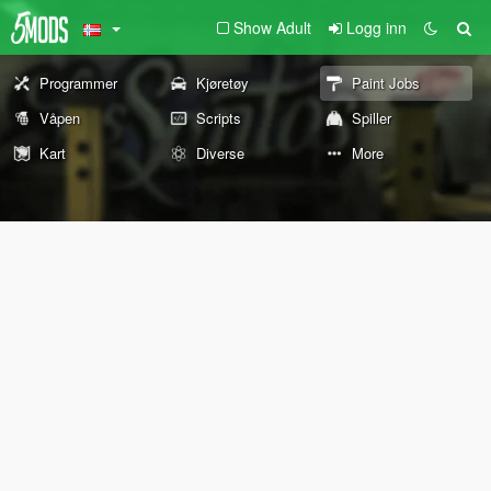
Show Adult
Logg inn
Programmer
Kjøretøy
Paint Jobs
Våpen
Scripts
Spiller
Kart
Diverse
More