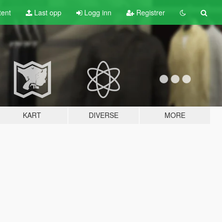
tent
Last opp
Logg inn
Registrer
KART
DIVERSE
MORE