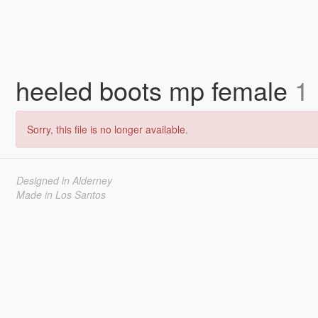
heeled boots mp female
1
Sorry, this file is no longer available.
Designed in Alderney
Made in Los Santos