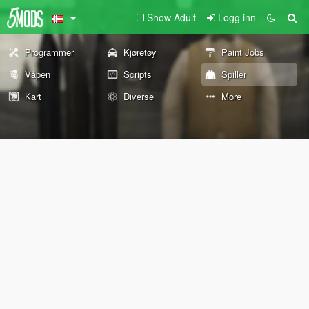
Show Adult
Logg inn
Programmer
Kjøretøy
Paint Jobs
Våpen
Scripts
Spiller
Kart
Diverse
More