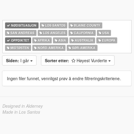
NØDSITUASJON
LOS SANTOS
BLAINE COUNTY
SAN ANDREAS
LOS ANGELES
CALIFORNIA
USA
OPPDIKTET
AFRIKA
ASIA
AUSTRALIA
EUROPA
MIDTØSTEN
NORD-AMERIKA‎
SØR-AMERIKA‎
Siden:
I går
Sorter etter:
Høyest Vurderte
Ingen filer funnet, vennligst prøv å endre filtreringskriteriene.
Designed in Alderney
Made in Los Santos