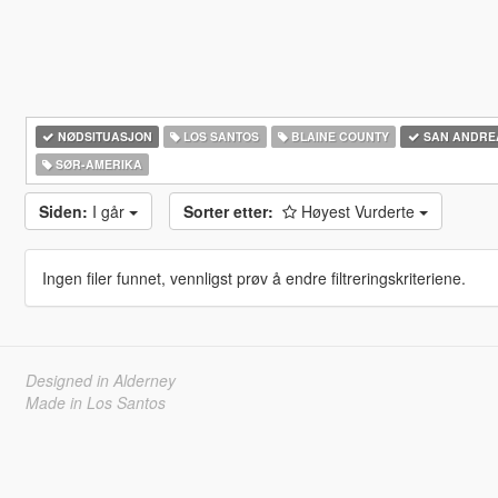
NØDSITUASJON
LOS SANTOS
BLAINE COUNTY
SAN ANDRE
SØR-AMERIKA‎
Siden:
I går
Sorter etter:
Høyest Vurderte
Ingen filer funnet, vennligst prøv å endre filtreringskriteriene.
Designed in Alderney
Made in Los Santos