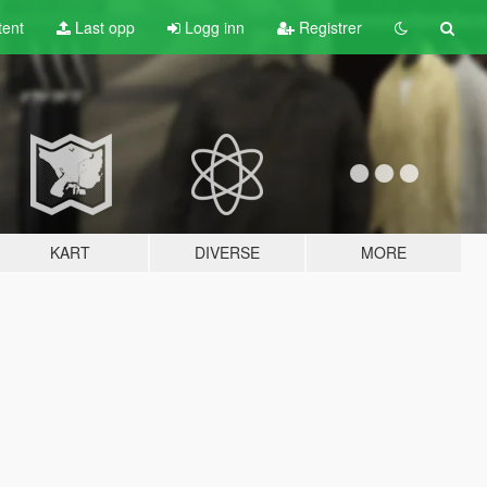
tent
Last opp
Logg inn
Registrer
KART
DIVERSE
MORE