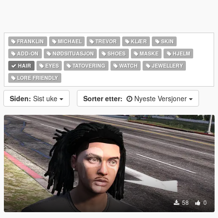
FRANKLIN
MICHAEL
TREVOR
KLÆR
SKIN
ADD-ON
NØDSITUASJON
SHOES
MASKE
HJELM
HAIR
EYES
TATOVERING
WATCH
JEWELLERY
LORE FRIENDLY
Siden:
Sist uke
Sorter etter:
Nyeste Versjoner
58
0