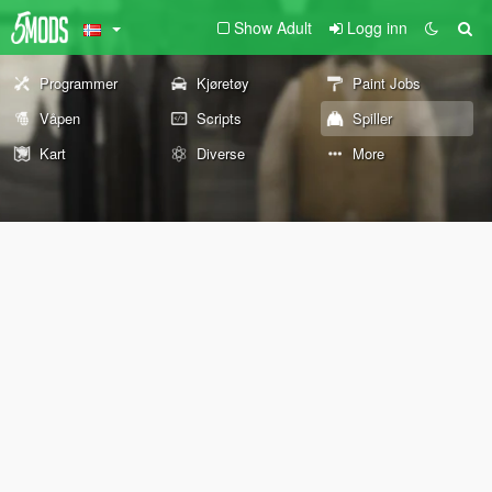
Show Adult
Logg inn
Programmer
Kjøretøy
Paint Jobs
Våpen
Scripts
Spiller
Kart
Diverse
More