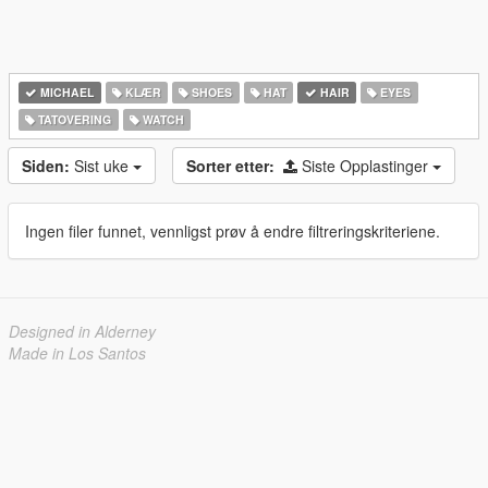
MICHAEL
KLÆR
SHOES
HAT
HAIR
EYES
TATOVERING
WATCH
Siden:
Sist uke
Sorter etter:
Siste Opplastinger
Ingen filer funnet, vennligst prøv å endre filtreringskriteriene.
Designed in Alderney
Made in Los Santos