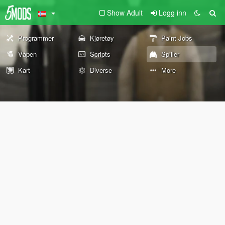
Show Adult
Logg inn
Programmer
Kjøretøy
Paint Jobs
Våpen
Scripts
Spiller
Kart
Diverse
More