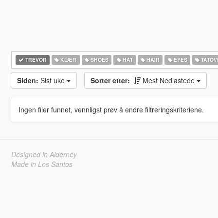
TREVOR
KLÆR
SHOES
HAT
HAIR
EYES
TATOV
Siden:
Sist uke
Sorter etter:
Mest Nedlastede
Ingen filer funnet, vennligst prøv å endre filtreringskriteriene.
Designed in Alderney
Made in Los Santos