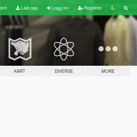
tent
Last opp
Logg inn
Registrer
KART
DIVERSE
MORE