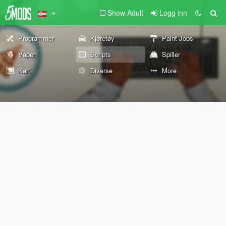
Show Adult
Logg inn
Programmer
Kjøretøy
Paint Jobs
Våpen
Scripts
Spiller
Kart
Diverse
More