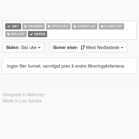
.NET
TRAINER
OPPDRAG
GAMEPLAY
KJØRETØY
SPILLER
VÅPEN
Siden:
Sist uke
Sorter etter:
Mest Nedlastede
Ingen filer funnet, vennligst prøv å endre filtreringskriteriene.
Designed in Alderney
Made in Los Santos