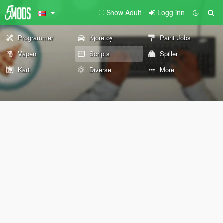
Show Adult
Logg inn
Programmer
Kjøretøy
Paint Jobs
Våpen
Scripts
Spiller
Kart
Diverse
More