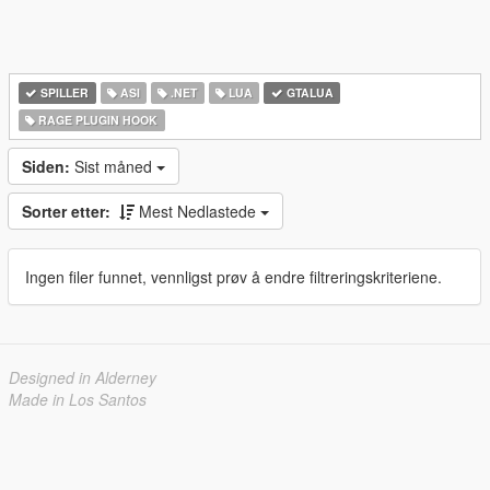
SPILLER
ASI
.NET
LUA
GTALUA
RAGE PLUGIN HOOK
Siden:
Sist måned
Sorter etter:
Mest Nedlastede
Ingen filer funnet, vennligst prøv å endre filtreringskriteriene.
Designed in Alderney
Made in Los Santos